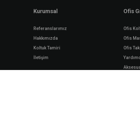
Kurumsal
Ofis 
Referanslarımız
Ofis Kol
Hakkımızda
Ofis Ma
Koltuk Tamiri
Ofis Tak
İletişim
Yardımc
Aksesu
Soyunma
Dosya D
Malzeme
Ranzala
Aksesua