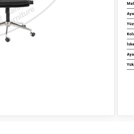
Ma
Ay
Yü
Ko
İsk
Aya
Yük