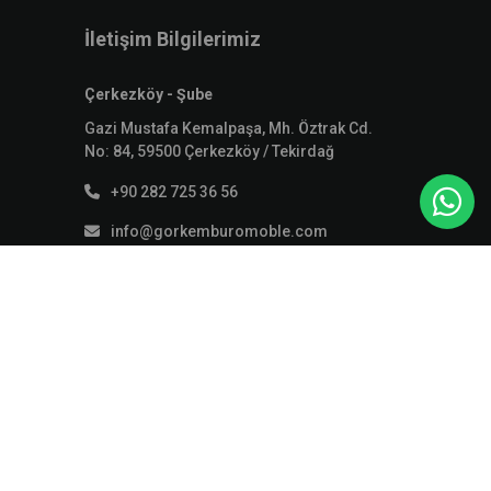
İletişim Bilgilerimiz
Çerkezköy - Şube
Gazi Mustafa Kemalpaşa, Mh. Öztrak Cd.
No: 84, 59500 Çerkezköy / Tekirdağ
+90 282 725 36 56
info@gorkemburomoble.com
Tamir Servisi Bilgilerimiz
Anafartalar Sk. No: 17/1 Çerkezköy /
Tekirdağ, 59500
+90 542 518 44 42
info@gorkemburomoble.com
Kapaklı - Şube
İsmet Paşa, Levent Cd. No: 19, 59510