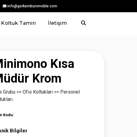
info@gorkemburomoble.com
Koltuk Tamiri
İletişim
inimono Kısa
üdür Krom
s Grubu >>
Ofis Koltukları >>
Personel
tukları
n Kodu: