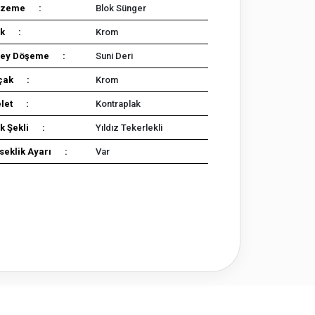
lzeme :
Blok Sünger
ak :
Krom
zey Döşeme :
Suni Deri
lçak :
Krom
elet :
Kontraplak
k Şekli :
Yıldız Tekerlekli
seklik Ayarı :
Var