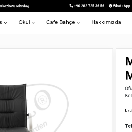
+90 282 725 36 56
WhatsApp
erkezköy/Tekirdağ
s
Okul
Cafe Bahçe
Hakkımızda
M
M
Ofi
Kol
Ürü