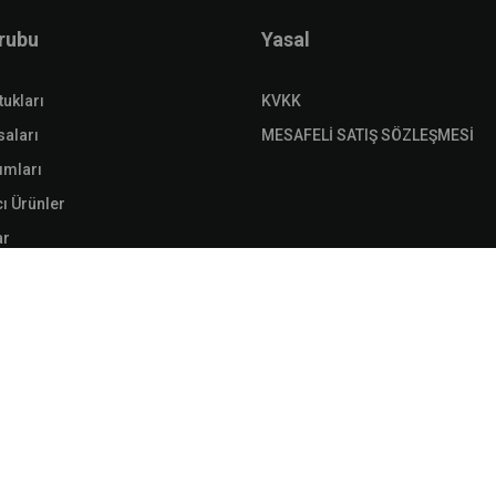
Grubu
Yasal
tukları
KVKK
saları
MESAFELİ SATIŞ SÖZLEŞMESİ
ımları
ı Ürünler
ar
 Dolapları
olapları
 Dolapları
r
rlar