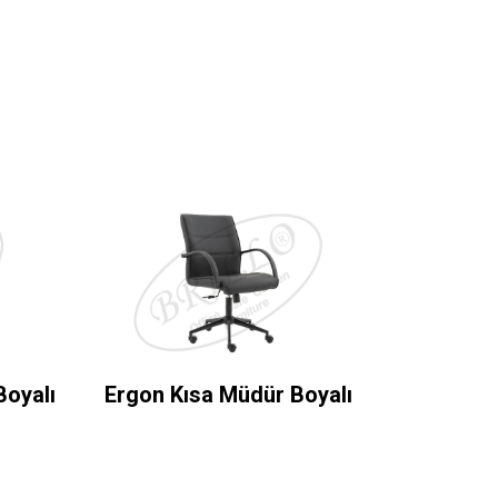
Boyalı
Ergon Kısa Müdür Boyalı
Minimono