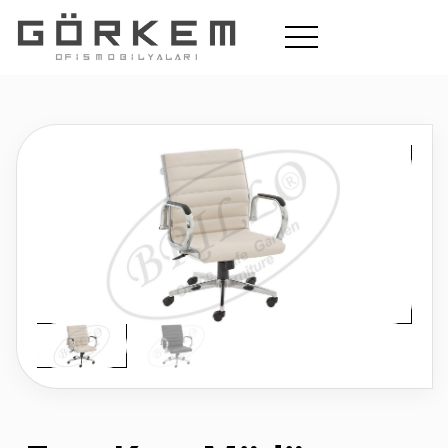
Ofis
Okul
Cafe Bahçe
Hakkımızda
Koltuk Tamiri
İletişim