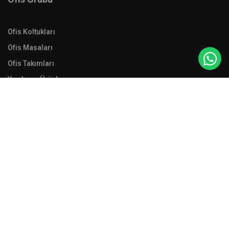
Ofis Koltukları
Ofis Masaları
Ofis Takımları
Yardımcı Ürünler
Aksesuar
Soyunma Dolapları
Dosya Dolapları
Malzeme Dolapları
Ranzalar
Aksesuarlar
Yasal