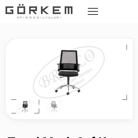
Ofis
Okul
Cafe Bahçe
Hakkımızda
Koltuk Tamiri
İletişim