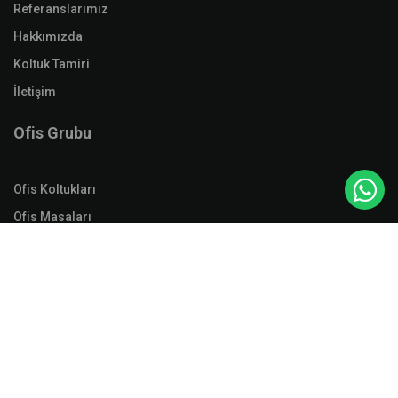
Referanslarımız
Hakkımızda
Koltuk Tamiri
İletişim
Ofis Grubu
Ofis Koltukları
Ofis Masaları
Ofis Takımları
Yardımcı Ürünler
Aksesuar
Soyunma Dolapları
Dosya Dolapları
Malzeme Dolapları